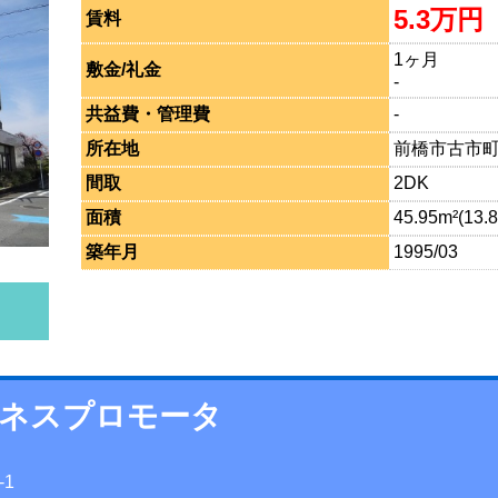
5.3万円
賃料
1ヶ月
敷金/礼金
-
共益費・管理費
-
所在地
前橋市古市町1
間取
2DK
面積
45.95m²(13.
築年月
1995/03
ジネスプロモータ
-1