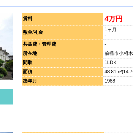
4万円
賃料
1ヶ月
敷金/礼金
-
共益費・管理費
-
所在地
前橋市小相木町
間取
1LDK
面積
48.81m²(14.
築年月
1988